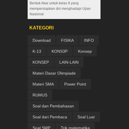
Bentuk Akar untuk kelas 9 yang
mempersiapkan diri menghadapi Ujian
Nasional
KATEGORI
Download
FISIKA
INFO
K-13
KONS3P
Konsep
KONSEP
LAIN-LAIN
Materi Dasar Olimpiade
Materi SMA
Power Point
RUMUS
Soal dan Pembahasan
Soal dari Pembaca
Soal Luar
Soal SMP
Trik matematika