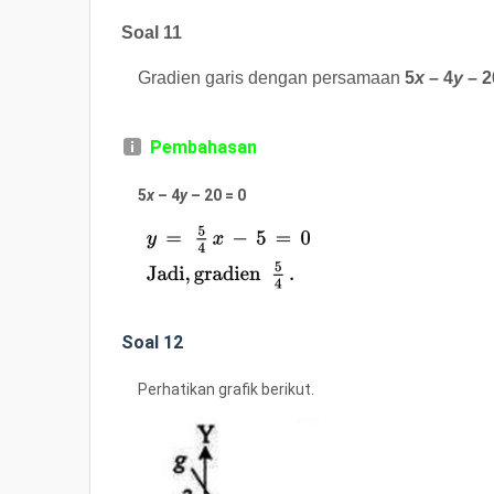
Soal 11
Gradien garis dengan persamaan
5
x
– 4
y
– 2
Pembahasan
5
x
– 4
y
– 20 = 0
Soal 12
Perhatikan grafik berikut.