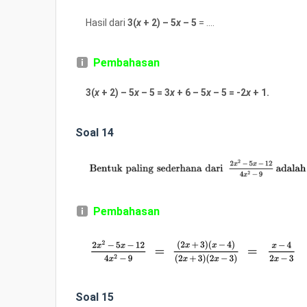
Hasil dari
3(
x
+ 2) – 5
x
– 5
= ....
Pembahasan
3(
x
+ 2) – 5
x
– 5 = 3
x
+ 6 – 5
x
– 5 = -2
x
+ 1.
Soal 14
Pembahasan
Soal 15