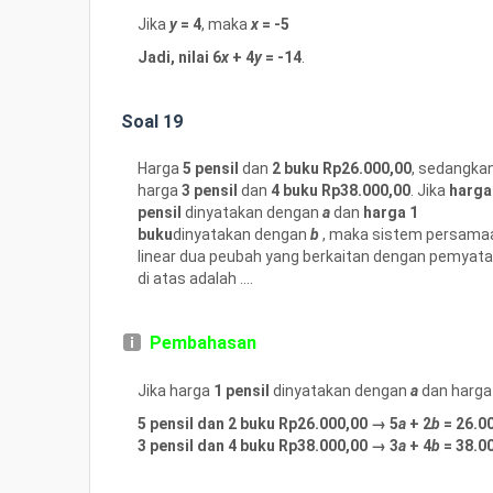
Jika
y
= 4
, maka
x
= -5
Jadi, nilai 6
x
+ 4
y
= -14
.
Soal 19
Harga
5 pensil
dan
2 buku Rp26.000,00
, sedangka
harga
3 pensil
dan
4 buku Rp38.000,00
. Jika
harga
pensil
dinyatakan dengan
a
dan
harga 1
buku
dinyatakan dengan
b
, maka sistem persama
linear dua peubah yang berkaitan dengan pemyat
di atas adalah ....
Pembahasan
Jika harga
1 pensil
dinyatakan dengan
a
dan harg
5 pensil dan 2 buku Rp26.000,00 → 5
a
+ 2
b
= 26.0
3 pensil dan 4 buku Rp38.000,00 → 3
a
+ 4
b
= 38.0