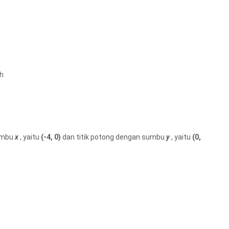
h
sumbu
x
, yaitu
(-4, 0)
dan titik potong dengan sumbu
y
, yaitu
(0,