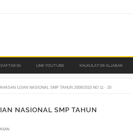
DAFTAR ISI
LINK YOUTUBE
KALKULATOR ALJABAR
HASAN UJIAN NASIONAL SMP TAHUN 2009/2010 NO 11 - 20
IAN NASIONAL SMP TAHUN
HASAN