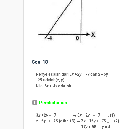
Soal 18
Penyelesaian dari
3
x
+2
y
= -7
dan
x
- 5
y
=
-25
adalah
(
x
,
y
)
.
Nilai
6
x
+ 4
y
adalah ....
Pembahasan
3
x
+2
y
= -7 → 3
x
+2
y
= -7 ... (1)
x
- 5
y
= -25
(dikali 3)
→
3
x
- 15
y
= -75
_ ... (2)
17
y
= 68 →
y
= 4