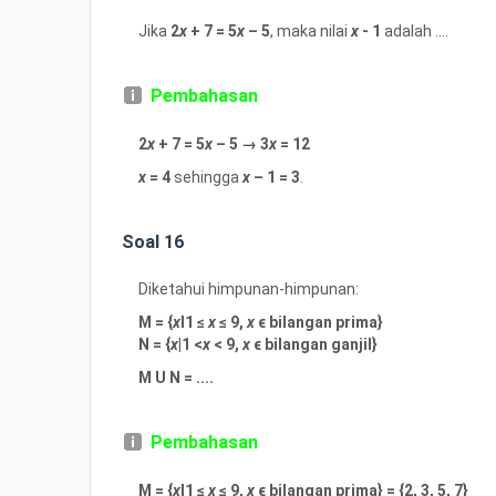
Jika
2
x
+ 7 = 5
x
– 5
, maka nilai
x
- 1
adalah ....
Pembahasan
2
x
+ 7 = 5
x
– 5 → 3
x
= 12
x
= 4
sehingga
x
– 1 = 3
.
Soal 16
Diketahui himpunan-himpunan:
M = {
x
I1 ≤
x
≤ 9,
x
ϵ bilangan prima}
N = {
x
|1 <
x
< 9,
x
ϵ bilangan ganjil}
M U N = ....
Pembahasan
M = {
x
I1 ≤
x
≤ 9,
x
ϵ bilangan prima} = {2, 3, 5, 7}