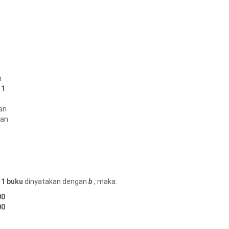
n
 1
an
aan
a
1 buku
dinyatakan dengan
b
, maka:
00
00