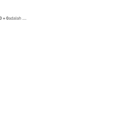
0 = 0
adalah ....