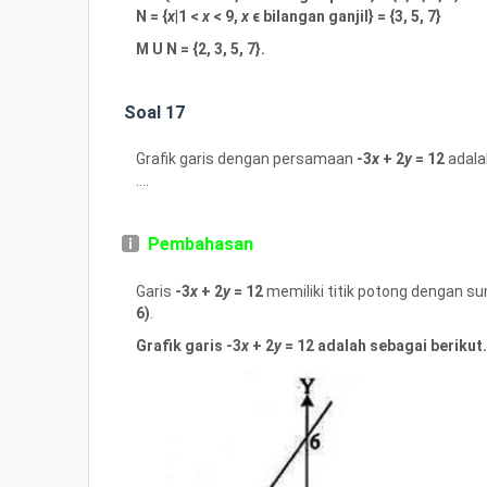
N = {
x
|1 <
x
< 9,
x
ϵ bilangan ganjil} = {3, 5, 7}
M U N = {2, 3, 5, 7}.
Soal 17
Grafik garis dengan persamaan
-3
x
+ 2
y
= 12
adala
....
Pembahasan
Garis
-3
x
+ 2
y
= 12
memiliki titik potong dengan 
6)
.
Grafik garis -3
x
+ 2
y
= 12 adalah sebagai berikut.