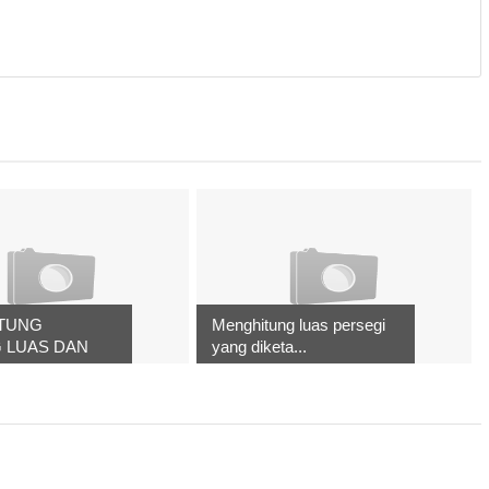
TUNG
Menghitung luas persegi
G LUAS DAN
yang diketa...
.