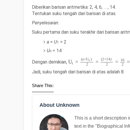
Diberikan barisan aritmetika:
2, 4, 6, … , 14
.
Tentukan suku tengah dari barisan di atas.
Penyelesaian:
Suku pertama dan suku terakhir dari barisan aritm
a
=
U
= 2
1
U
= 14
n
(
a
+
)
(
2
+
14
)
U
16
=
=
=
=
U
n
Dengan demikian,
t
2
2
2
Jadi, suku tengah dari barisan di atas adalah
8
.
Share This:
About Unknown
This is a short description 
text in the "Biographical In