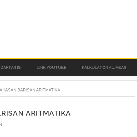
DAFTAR ISI
LINK YOUTUBE
KALKULATOR ALJABAR
AHASAN BARISAN ARITMATIKA
RISAN ARITMATIKA
N