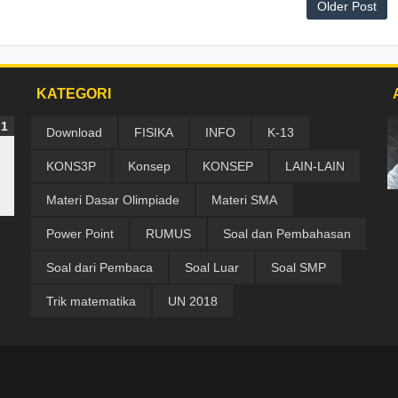
Older Post
KATEGORI
Download
FISIKA
INFO
K-13
KONS3P
Konsep
KONSEP
LAIN-LAIN
Materi Dasar Olimpiade
Materi SMA
Power Point
RUMUS
Soal dan Pembahasan
Soal dari Pembaca
Soal Luar
Soal SMP
Trik matematika
UN 2018