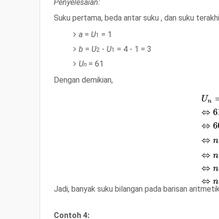
Penyelesaian:
Suku pertama, beda antar suku , dan suku terakhir
a
=
U
= 1
1
b
=
U
-
U
= 4 - 1 = 3
2
1
U
= 61
n
Dengan demikian,
Jadi, banyak suku bilangan pada barisan aritmeti
Contoh 4: