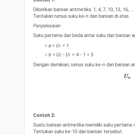
Diberikan barisan aritmetika:
1, 4, 7, 10, 13, 16, …
.
Tentukan rumus suku ke-
n
dari barisan di atas.
Penyelesaian:
Suku pertama dan beda antar suku dari barisan ar
a
=
U
= 1
1
b
=
U
-
U
= 4 - 1 = 3
2
1
Dengan demikian, rumus suku ke-
n
dari barisan a
Contoh 2:
Suatu barisan aritmetika memiliki suku pertama 
Tentukan suku ke-10 dari barisan tersebut.