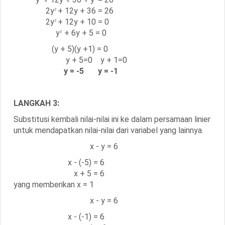
2y
+ 12y + 36 = 26
2
2y
+ 12y + 10 = 0
2
y
+ 6y + 5 = 0
2
(y + 5)(y +1) = 0
y + 5=0 y + 1=0
y = -5 y = -1
LANGKAH 3:
Substitusi kembali nilai-nilai ini ke dalam persamaan linier
untuk mendapatkan nilai-nilai dari variabel yang lainnya.
x - y = 6
x - (-5) = 6
x + 5 = 6
yang memberikan x = 1
x - y = 6
x - (-1) = 6