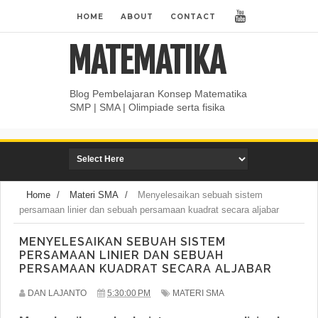
HOME
ABOUT
CONTACT
MATEMATIKA
Blog Pembelajaran Konsep Matematika
SMP | SMA | Olimpiade serta fisika
Home
/
Materi SMA
/
Menyelesaikan sebuah sistem
persamaan linier dan sebuah persamaan kuadrat secara aljabar
MENYELESAIKAN SEBUAH SISTEM
PERSAMAAN LINIER DAN SEBUAH
PERSAMAAN KUADRAT SECARA ALJABAR
DAN LAJANTO
5:30:00 PM
MATERI SMA