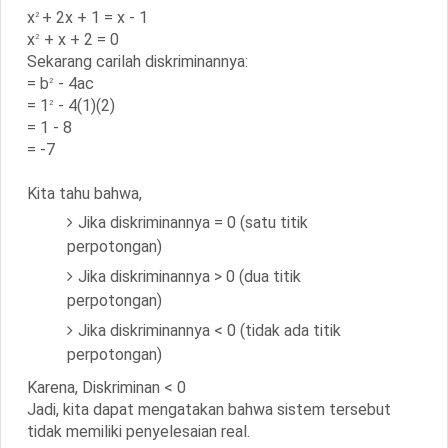
x
+ 2x + 1 = x - 1
2
x
+ x + 2 = 0
2
Sekarang carilah diskriminannya:
= b
- 4ac
2
= 1
- 4(1)(2)
2
= 1 - 8
= -7
Kita tahu bahwa,
Jika diskriminannya = 0 (satu titik
perpotongan)
Jika diskriminannya > 0 (dua titik
perpotongan)
Jika diskriminannya < 0 (tidak ada titik
perpotongan)
Karena,
Diskriminan < 0
Jadi, kita dapat mengatakan bahwa sistem tersebut
tidak memiliki penyelesaian real.