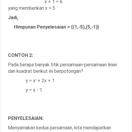
x + 1 = 6
yang memberikan x = 5
Jadi,
Himpunan Penyelesaian =
{(1,-5),(5,-1)}
CONTOH 2:
Pada berapa banyak titik persamaan-persamaan linier
dan kuadrat berikut ini berpotongan?
y = x
+ 2x + 1
2
y = x - 1
PENYELESAIAN:
Menyamakan kedua persamaan, kita mendapatkan