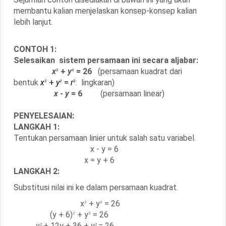
membantu kalian menjelaskan konsep-konsep kalian
lebih lanjut.
CONTOH 1:
Selesaikan sistem persamaan ini secara aljabar:
x
+
y
= 26
(persamaan kuadrat dari
2
2
bentuk
x
+
y
=
r
: lingkaran
)
2
2
2
x
-
y
= 6
(persamaan linear)
PENYELESAIAN:
LANGKAH 1:
Tentukan persamaan linier untuk salah satu variabel.
x - y = 6
x = y + 6
LANGKAH 2:
Substitusi nilai ini ke dalam persamaan kuadrat.
x
+ y
= 26
2
2
(y + 6)
+ y
= 26
2
2
y
+ 12y + 36 + y
= 26
2
2